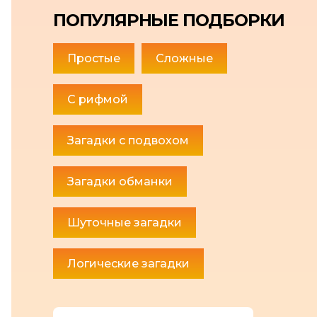
ПОПУЛЯРНЫЕ ПОДБОРКИ
Простые
Сложные
С рифмой
Загадки с подвохом
Загадки обманки
Шуточные загадки
Логические загадки