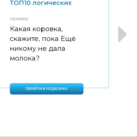
ТОП10 логических
Т
пример:
пр
Какая коровка,
С
скажите, пока Ещё
н
никому не дала
в
молока?
ПЕРЕЙТИ В ПОДБОРКУ