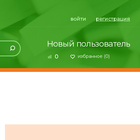
войти
регистрация
Новый пользователь
0
избранное (
0
)